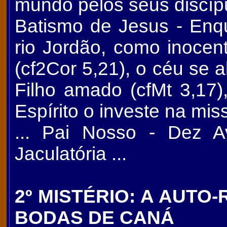
mundo pelos seus discíp
Batismo de Jesus - Enq
rio Jordão, como inocen
(cf2Cor 5,21), o céu se 
Filho amado (cfMt 3,1
Espírito o investe na mi
... Pai Nosso - Dez A
Jaculatória ...
2º MISTÉRIO: A AUTO
BODAS DE CANÁ