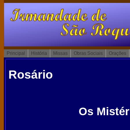
Principal
História
Missas
Obras Sociais
Orações
Rosário
Os Mistér