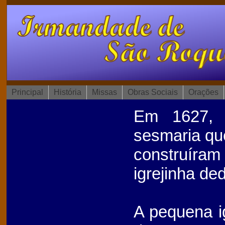
Principal
História
Missas
Obras Sociais
Orações
Em 1627, 
sesmaria qu
construíra
igrejinha de
A pequena ig